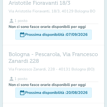
Aristotile Fioravanti 18/3
Via Aristotile Fioravanti, 18/3, 40129 Bologna BO
person
1
posto
Non ci sono fasce orarie disponibili per oggi
date_range
Prossima disponibilità
:
07/09/2026
Bologna - Pescarola, Via Francesco
Zanardi 228
Via Francesco Zanardi, 228 - 40131 Bologna (BO)
person
1
posto
Non ci sono fasce orarie disponibili per oggi
date_range
Prossima disponibilità
:
20/08/2026