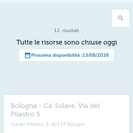
search
12
risultati
Tutte le risorse sono chiuse oggi
date_range
Prossima disponibilità
:
13/08/2026
Bologna - Ca' Solare, Via del
Pilastro 5
Via del Pilastro, 5, 40127 Bologna