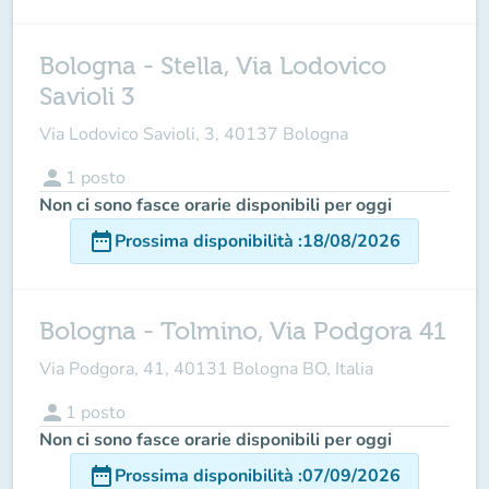
Bologna - Stella, Via Lodovico
Savioli 3
Via Lodovico Savioli, 3, 40137 Bologna
person
1
posto
Non ci sono fasce orarie disponibili per oggi
date_range
Prossima disponibilità
:
18/08/2026
Bologna - Tolmino, Via Podgora 41
Via Podgora, 41, 40131 Bologna BO, Italia
person
1
posto
Non ci sono fasce orarie disponibili per oggi
date_range
Prossima disponibilità
:
07/09/2026