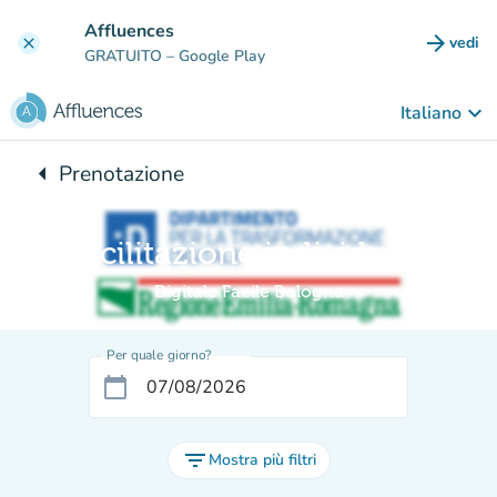
Vai al contenuto principale
Affluences
arrow_forward
vedi
clear
(nuova
GRATUITO
– Google Play
keyboard_arrow_down
Italiano
arrow_left
Prenotazione
Torna a:
Facilitazione individuale
Digitale Facile Bologna
Per quale giorno?
calendar_today
filter_list
Mostra più filtri