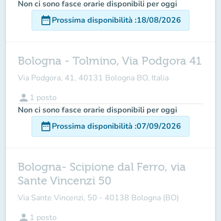
Non ci sono fasce orarie disponibili per oggi
date_range
Prossima disponibilità
:
18/08/2026
Bologna - Tolmino, Via Podgora 41
Via Podgora, 41, 40131 Bologna BO, Italia
person
1
posto
Non ci sono fasce orarie disponibili per oggi
date_range
Prossima disponibilità
:
07/09/2026
Bologna- Scipione dal Ferro, via
Sante Vincenzi 50
Via Sante Vincenzi, 50 - 40138 Bologna (BO)
person
1
posto