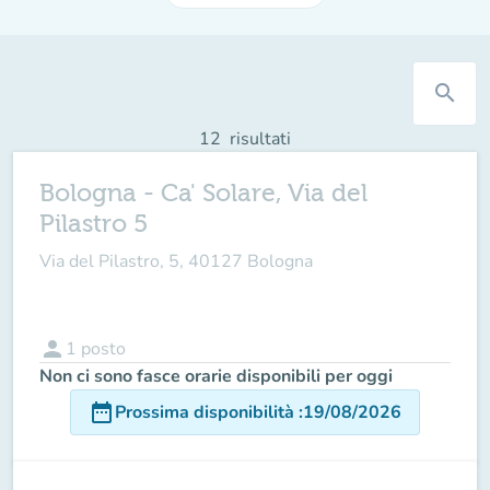
search
12
risultati
Bologna - Ca' Solare, Via del
Pilastro 5
Via del Pilastro, 5, 40127 Bologna
person
1
posto
Non ci sono fasce orarie disponibili per oggi
date_range
Prossima disponibilità
:
19/08/2026