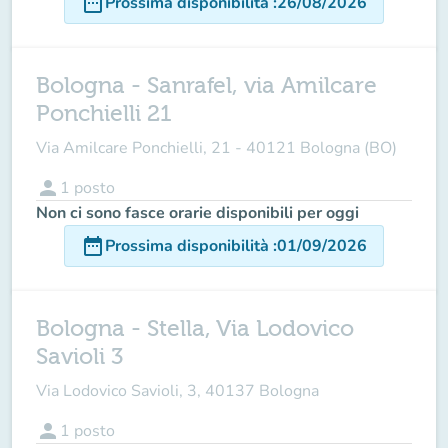
date_range
Prossima disponibilità
:
26/08/2026
Bologna - Sanrafel, via Amilcare
Ponchielli 21
Via Amilcare Ponchielli, 21 - 40121 Bologna (BO)
person
1
posto
Non ci sono fasce orarie disponibili per oggi
date_range
Prossima disponibilità
:
01/09/2026
Bologna - Stella, Via Lodovico
Savioli 3
Via Lodovico Savioli, 3, 40137 Bologna
person
1
posto