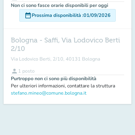
Non ci sono fasce orarie disponibili per oggi
date_range
Prossima disponibilità
:
01/09/2026
Bologna - Saffi, Via Lodovico Berti
2/10
Via Lodovico Berti, 2/10, 40131 Bologna
person
1
posto
Purtroppo non ci sono più disponibilità
Per ulteriori informazioni, contattare la struttura
stefano.mineo@comune.bologna.it