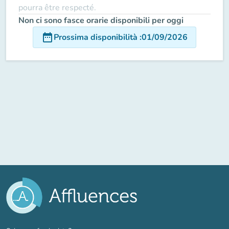
pourra être respecté.
Non ci sono fasce orarie disponibili per oggi
date_range
Prossima disponibilità
:
01/09/2026