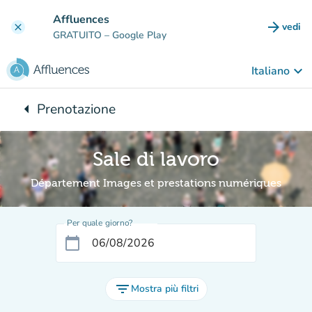
Vai al contenuto principale
Affluences
arrow_forward
vedi
clear
(nuova
GRATUITO
– Google Play
keyboard_arrow_down
Italiano
arrow_left
Prenotazione
Torna a:
Sale di lavoro
Département Images et prestations numériques
Per quale giorno?
calendar_today
filter_list
Mostra più filtri