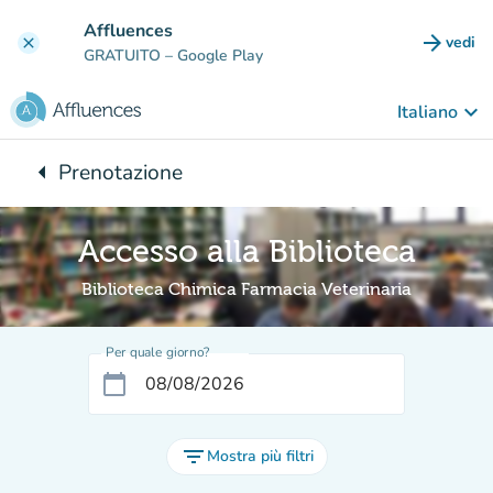
Vai al contenuto principale
Affluences
arrow_forward
vedi
clear
(nuova
GRATUITO
– Google Play
keyboard_arrow_down
Italiano
arrow_left
Prenotazione
Torna a:
Accesso alla Biblioteca
Biblioteca Chimica Farmacia Veterinaria
Per quale giorno?
calendar_today
filter_list
Mostra più filtri