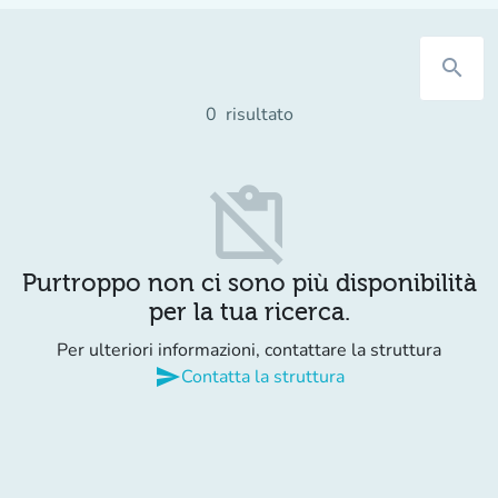
search
0
risultato
content_paste_off
Purtroppo non ci sono più disponibilità
per la tua ricerca.
Per ulteriori informazioni, contattare la struttura
send
Contatta la struttura