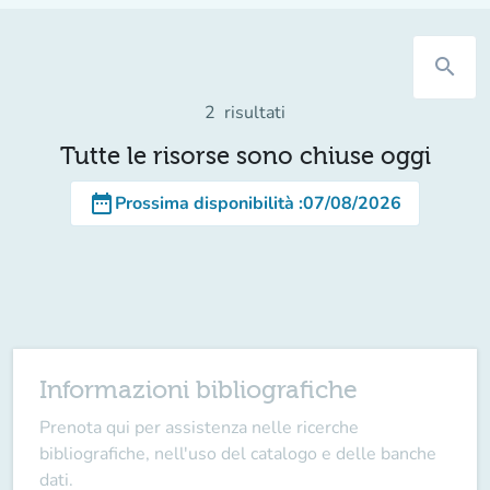
search
2
risultati
Tutte le risorse sono chiuse oggi
date_range
Prossima disponibilità
:
07/08/2026
Informazioni bibliografiche
Prenota qui per assistenza nelle ricerche
bibliografiche, nell'uso del catalogo e delle banche
dati.