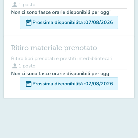
person
1
posto
Non ci sono fasce orarie disponibili per oggi
date_range
Prossima disponibilità
:
07/08/2026
Ritiro materiale prenotato
Ritiro libri prenotati e prestiti interbibliotecari.
person
1
posto
Non ci sono fasce orarie disponibili per oggi
date_range
Prossima disponibilità
:
07/08/2026