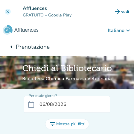
Vai al contenuto principale
Affluences
arrow_forward
vedi
clear
(nuova
GRATUITO
– Google Play
keyboard_arrow_down
Italiano
arrow_left
Prenotazione
Torna a:
Chiedi al Bibliotecario
Biblioteca Chimica Farmacia Veterinaria
Per quale giorno?
calendar_today
filter_list
Mostra più filtri