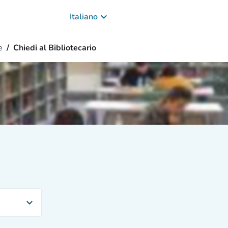
keyboard_arrow_down
Italiano
e
Chiedi al Bibliotecario
expand_more