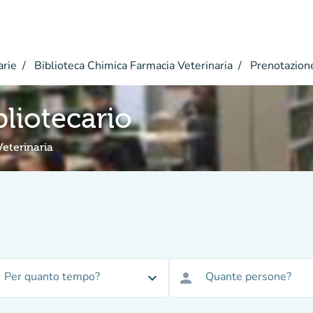
arie
Biblioteca Chimica Farmacia Veterinaria
Prenotazion
bliotecario
eterinaria
Per quanto tempo?
Quante persone?
expand_more
person