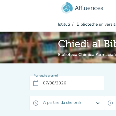
Vai al contenuto principale
Istituti
Biblioteche universit
Chiedi al Bi
Biblioteca Chimica Farmacia V
Per quale giorno?
calendar_today
A partire da che ora?
access_time
expand_more
history_toggle_off