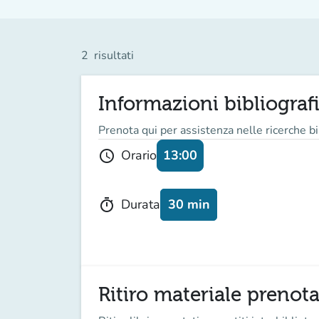
2
risultati
Informazioni bibliograf
Prenota qui per assistenza nelle ricerche bi
13:00
Orario
schedule
30 min
Durata
timer
Ritiro materiale prenot