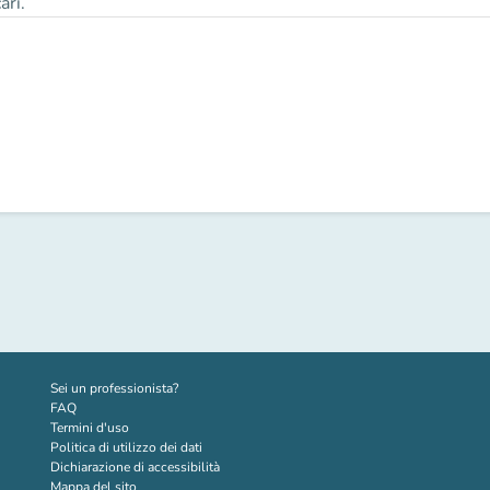
ari.
(nuova scheda)
Sei un professionista?
FAQ
Termini d'uso
Politica di utilizzo dei dati
Dichiarazione di accessibilità
Mappa del sito