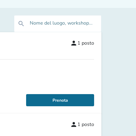
Nome del luogo, workshop...
search
person
1
posto
Prenota
person
1
posto