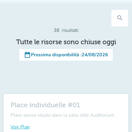
search
38
risultati
Tutte le risorse sono chiuse oggi
date_range
Prossima disponibilità
:
24/08/2026
Place individuelle #01
Place assise située dans la salle côté Auditorium
Voir Plan