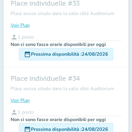
Place individuelle #33
Place assise située dans la salle côté Auditorium
Voir Plan
person
1
posto
Non ci sono fasce orarie disponibili per oggi
date_range
Prossima disponibilità
:
24/08/2026
Place individuelle #34
Place assise située dans la salle côté Auditorium
Voir Plan
person
1
posto
Non ci sono fasce orarie disponibili per oggi
date_range
Prossima disponibilità
:
24/08/2026