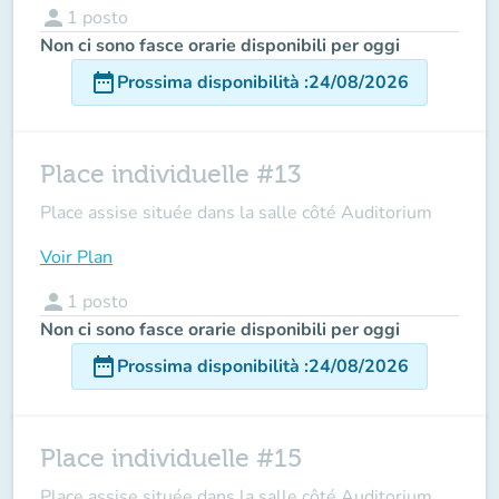
person
1
posto
Non ci sono fasce orarie disponibili per oggi
date_range
Prossima disponibilità
:
24/08/2026
Place individuelle #13
Place assise située dans la salle côté Auditorium
Voir Plan
person
1
posto
Non ci sono fasce orarie disponibili per oggi
date_range
Prossima disponibilità
:
24/08/2026
Place individuelle #15
Place assise située dans la salle côté Auditorium