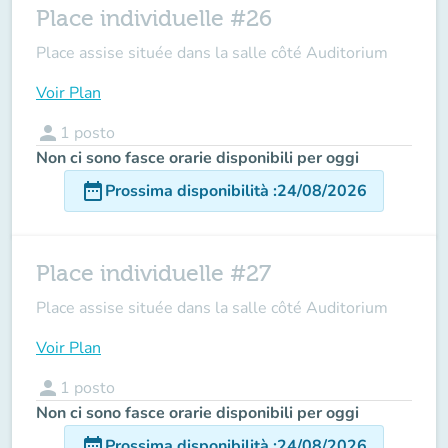
Place individuelle #26
Place assise située dans la salle côté Auditorium
Voir Plan
person
1
posto
Non ci sono fasce orarie disponibili per oggi
date_range
Prossima disponibilità
:
24/08/2026
Place individuelle #27
Place assise située dans la salle côté Auditorium
Voir Plan
person
1
posto
Non ci sono fasce orarie disponibili per oggi
date_range
Prossima disponibilità
:
24/08/2026