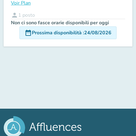
Voir Plan
person
1
posto
Non ci sono fasce orarie disponibili per oggi
date_range
Prossima disponibilità
:
24/08/2026