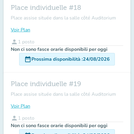
Place individuelle #18
Place assise située dans la salle côté Auditorium
Voir Plan
person
1
posto
Non ci sono fasce orarie disponibili per oggi
date_range
Prossima disponibilità
:
24/08/2026
Place individuelle #19
Place assise située dans la salle côté Auditorium
Voir Plan
person
1
posto
Non ci sono fasce orarie disponibili per oggi