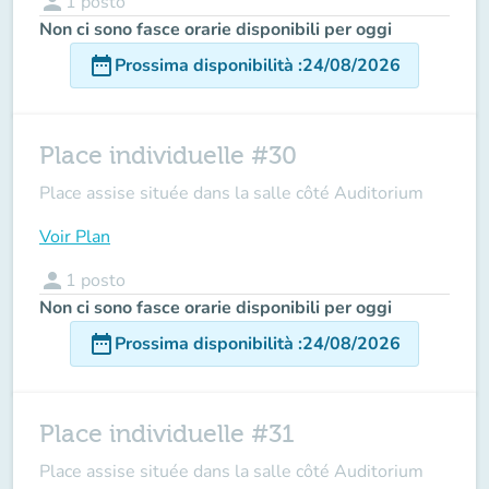
person
1
posto
Non ci sono fasce orarie disponibili per oggi
date_range
Prossima disponibilità
:
24/08/2026
Place individuelle #30
Place assise située dans la salle côté Auditorium
Voir Plan
person
1
posto
Non ci sono fasce orarie disponibili per oggi
date_range
Prossima disponibilità
:
24/08/2026
Place individuelle #31
Place assise située dans la salle côté Auditorium