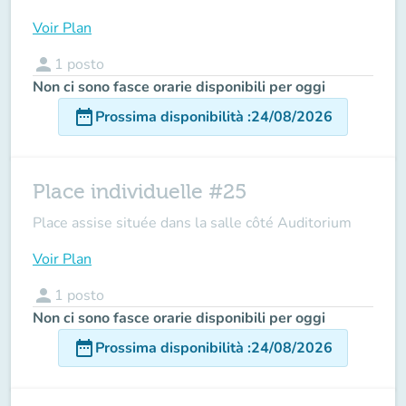
Voir Plan
person
1
posto
Non ci sono fasce orarie disponibili per oggi
date_range
Prossima disponibilità
:
24/08/2026
Place individuelle #25
Place assise située dans la salle côté Auditorium
Voir Plan
person
1
posto
Non ci sono fasce orarie disponibili per oggi
date_range
Prossima disponibilità
:
24/08/2026