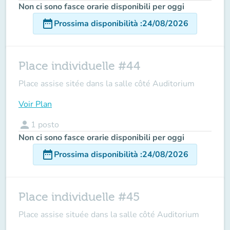
Non ci sono fasce orarie disponibili per oggi
date_range
Prossima disponibilità
:
24/08/2026
Place individuelle #44
Place assise sitée dans la salle côté Auditorium
Voir Plan
person
1
posto
Non ci sono fasce orarie disponibili per oggi
date_range
Prossima disponibilità
:
24/08/2026
Place individuelle #45
Place assise située dans la salle côté Auditorium