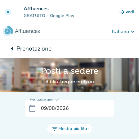
Vai al contenuto principale
Affluences
arrow_forward
vedi
clear
(nuova
GRATUITO
– Google Play
keyboard_arrow_down
Italiano
arrow_left
Prenotazione
Torna a:
Posti a sedere
Bibliothèque emlyon
Per quale giorno?
calendar_today
filter_list
Mostra più filtri