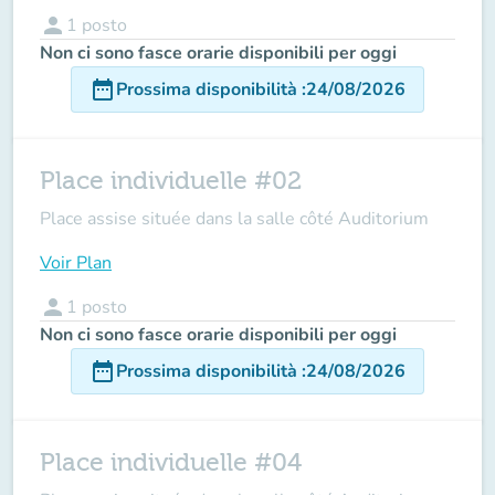
person
1
posto
Non ci sono fasce orarie disponibili per oggi
date_range
Prossima disponibilità
:
24/08/2026
Place individuelle #02
Place assise située dans la salle côté Auditorium
Voir Plan
person
1
posto
Non ci sono fasce orarie disponibili per oggi
date_range
Prossima disponibilità
:
24/08/2026
Place individuelle #04