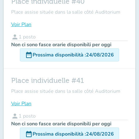
Place individuelle #40
Place assise située dans la salle côté Auditorium
Voir Plan
person
1
posto
Non ci sono fasce orarie disponibili per oggi
date_range
Prossima disponibilità
:
24/08/2026
Place individuelle #41
Place assise située dans la salle côté Auditorium
Voir Plan
person
1
posto
Non ci sono fasce orarie disponibili per oggi
date_range
Prossima disponibilità
:
24/08/2026