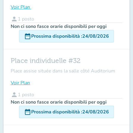
Voir Plan
person
1
posto
Non ci sono fasce orarie disponibili per oggi
date_range
Prossima disponibilità
:
24/08/2026
Place individuelle #32
Place assise située dans la salle côté Auditorium
Voir Plan
person
1
posto
Non ci sono fasce orarie disponibili per oggi
date_range
Prossima disponibilità
:
24/08/2026