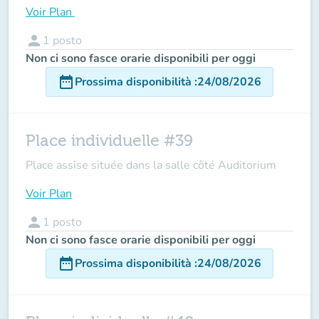
Voir Plan
person
1
posto
Non ci sono fasce orarie disponibili per oggi
date_range
Prossima disponibilità
:
24/08/2026
Place individuelle #39
Place assise située dans la salle côté Auditorium
Voir Plan
person
1
posto
Non ci sono fasce orarie disponibili per oggi
date_range
Prossima disponibilità
:
24/08/2026