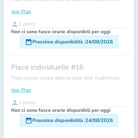
Voir Plan
person
1
posto
Non ci sono fasce orarie disponibili per oggi
date_range
Prossima disponibilità
:
24/08/2026
Place individuelle #16
Place assise située dans la salle côté Auditorium
Voir Plan
person
1
posto
Non ci sono fasce orarie disponibili per oggi
date_range
Prossima disponibilità
:
24/08/2026