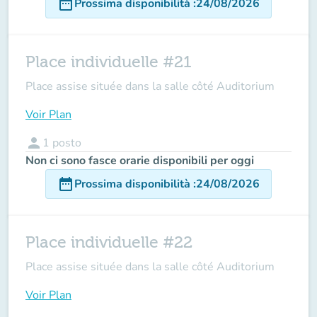
date_range
Prossima disponibilità
:
24/08/2026
Place individuelle #21
Place assise située dans la salle côté Auditorium
Voir Plan
person
1
posto
Non ci sono fasce orarie disponibili per oggi
date_range
Prossima disponibilità
:
24/08/2026
Place individuelle #22
Place assise située dans la salle côté Auditorium
Voir Plan