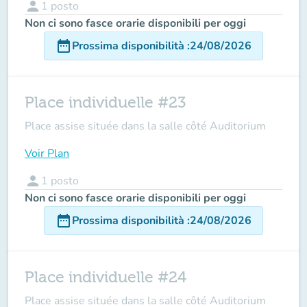
person
1
posto
Non ci sono fasce orarie disponibili per oggi
date_range
Prossima disponibilità
:
24/08/2026
Place individuelle #23
Place assise située dans la salle côté Auditorium
Voir Plan
person
1
posto
Non ci sono fasce orarie disponibili per oggi
date_range
Prossima disponibilità
:
24/08/2026
Place individuelle #24
Place assise située dans la salle côté Auditorium