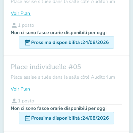
Place assise située dans la salle côté Auditorium
Voir Plan
person
1
posto
Non ci sono fasce orarie disponibili per oggi
date_range
Prossima disponibilità
:
24/08/2026
Place individuelle #05
Place assise située dans la salle côté Auditorium
Voir Plan
person
1
posto
Non ci sono fasce orarie disponibili per oggi
date_range
Prossima disponibilità
:
24/08/2026