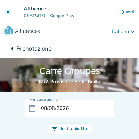
Vai al contenuto principale
Affluences
arrow_forward
vedi
clear
(nuova
GRATUITO
– Google Play
keyboard_arrow_down
Italiano
arrow_left
Prenotazione
Torna a:
Carré Groupes
BUA Provisoire Belle-Beille
Per quale giorno?
calendar_today
filter_list
Mostra più filtri