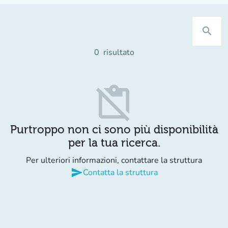
search
0
risultato
content_paste_off
Purtroppo non ci sono più disponibilità
per la tua ricerca.
Per ulteriori informazioni, contattare la struttura
send
Contatta la struttura