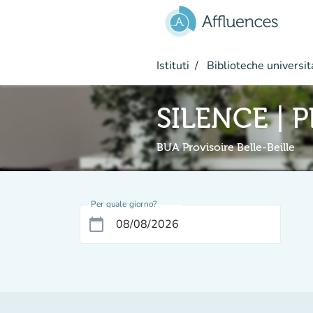
Vai al contenuto principale
Istituti
Biblioteche universit
SILENCE | P
BUA Provisoire Belle-Beille
Per quale giorno?
calendar_today