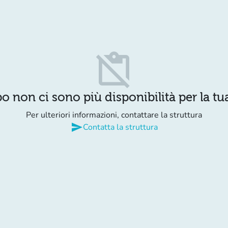
content_paste_off
o non ci sono più disponibilità per la tua
Per ulteriori informazioni, contattare la struttura
send
Contatta la struttura