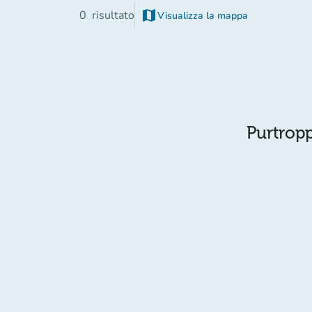
map
0
risultato
Visualizza la mappa
Purtropp