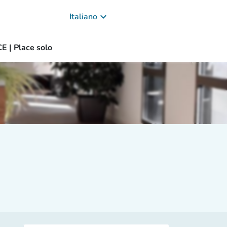
keyboard_arrow_down
Italiano
E | Place solo