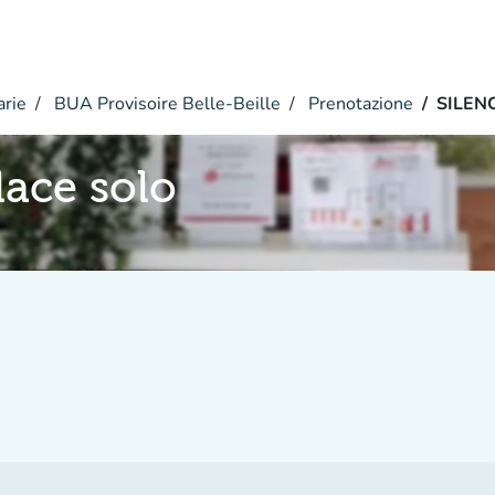
arie
BUA Provisoire Belle-Beille
Prenotazione
SILENC
lace solo