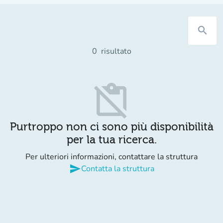
search
0
risultato
content_paste_off
Purtroppo non ci sono più disponibilità
per la tua ricerca.
Per ulteriori informazioni, contattare la struttura
send
Contatta la struttura