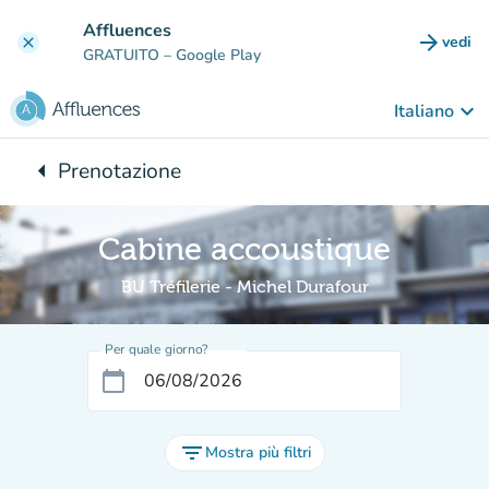
Vai al contenuto principale
Affluences
arrow_forward
vedi
clear
(nuova
GRATUITO
– Google Play
keyboard_arrow_down
Italiano
arrow_left
Prenotazione
Torna a:
Cabine accoustique
BU Tréfilerie - Michel Durafour
Per quale giorno?
calendar_today
filter_list
Mostra più filtri