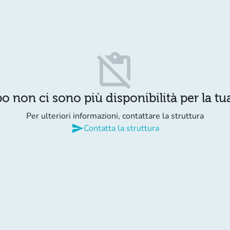
content_paste_off
o non ci sono più disponibilità per la tua
Per ulteriori informazioni, contattare la struttura
send
Contatta la struttura