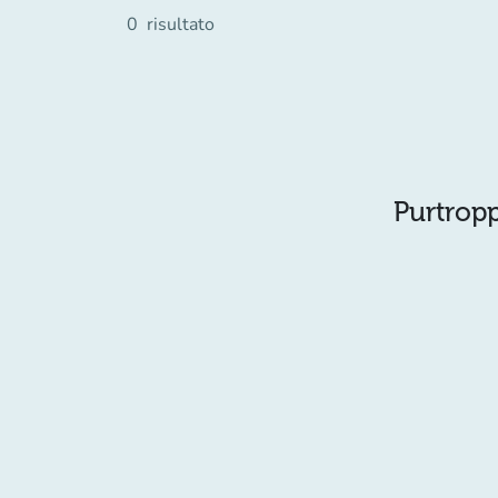
0
risultato
Purtropp