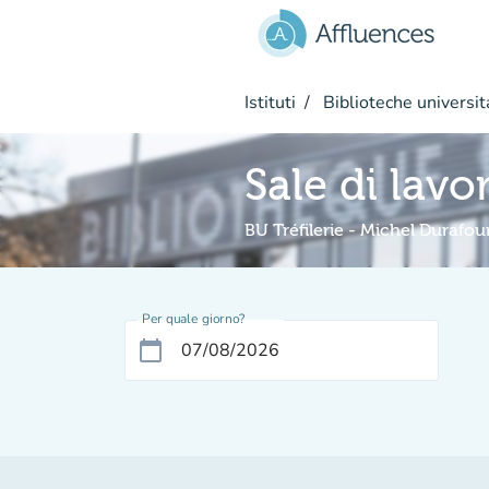
Vai al contenuto principale
Istituti
Biblioteche universit
Sale di lavo
BU Tréfilerie - Michel Durafou
Per quale giorno?
calendar_today