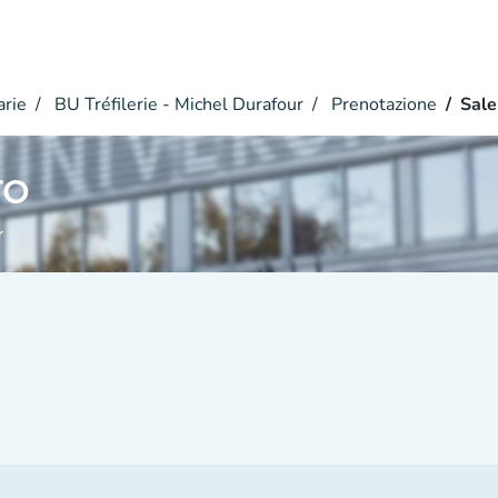
arie
BU Tréfilerie - Michel Durafour
Prenotazione
Sale
ro
r