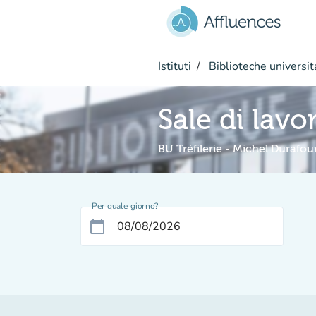
Vai al contenuto principale
Istituti
Biblioteche universit
Sale di lavo
BU Tréfilerie - Michel Durafou
Per quale giorno?
calendar_today