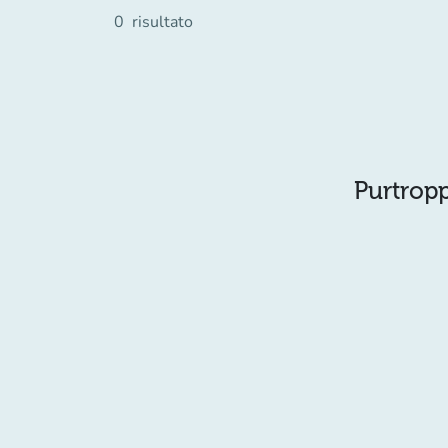
0
risultato
Purtropp