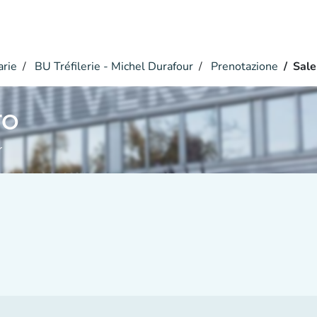
arie
BU Tréfilerie - Michel Durafour
Prenotazione
Sale
ro
r