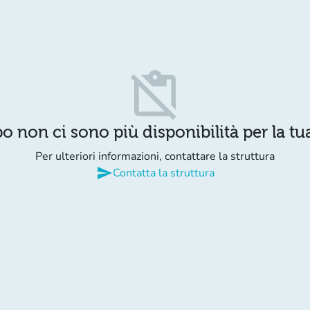
content_paste_off
o non ci sono più disponibilità per la tua
Per ulteriori informazioni, contattare la struttura
send
Contatta la struttura