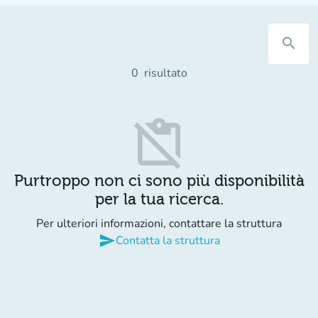
search
0
risultato
content_paste_off
Purtroppo non ci sono più disponibilità
per la tua ricerca.
Per ulteriori informazioni, contattare la struttura
send
Contatta la struttura