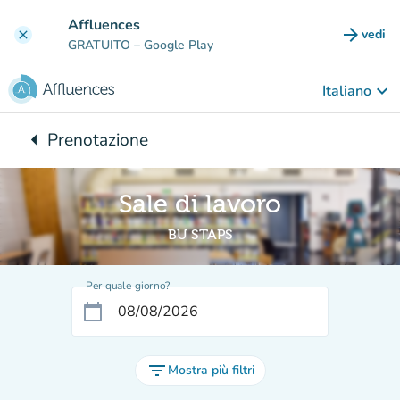
Vai al contenuto principale
Affluences
arrow_forward
vedi
clear
(nuova
GRATUITO
– Google Play
keyboard_arrow_down
Italiano
arrow_left
Prenotazione
Torna a:
Sale di lavoro
BU STAPS
Per quale giorno?
calendar_today
filter_list
Mostra più filtri