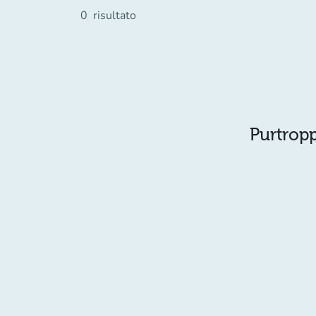
0
risultato
Purtropp