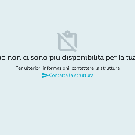
content_paste_off
o non ci sono più disponibilità per la tua
Per ulteriori informazioni, contattare la struttura
send
Contatta la struttura