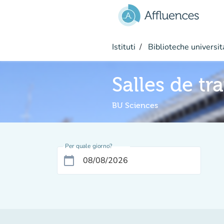
Vai al contenuto principale
Istituti
Biblioteche universit
Salles de tr
BU Sciences
Per quale giorno?
calendar_today