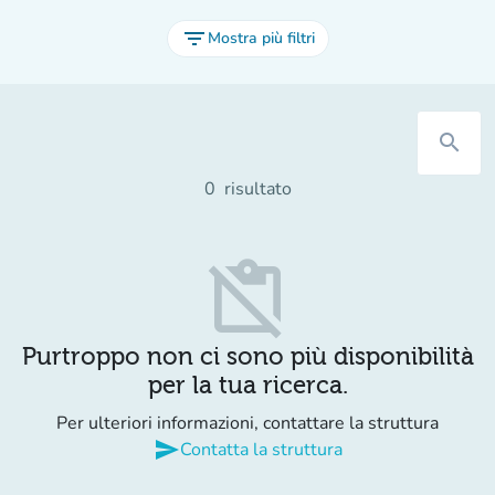
filter_list
Mostra più filtri
search
0
risultato
content_paste_off
Purtroppo non ci sono più disponibilità
per la tua ricerca.
Per ulteriori informazioni, contattare la struttura
send
Contatta la struttura