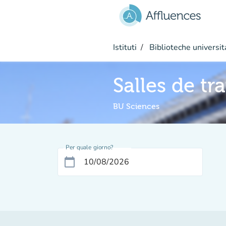
Vai al contenuto principale
Istituti
Biblioteche universit
Salles de tr
BU Sciences
Per quale giorno?
calendar_today