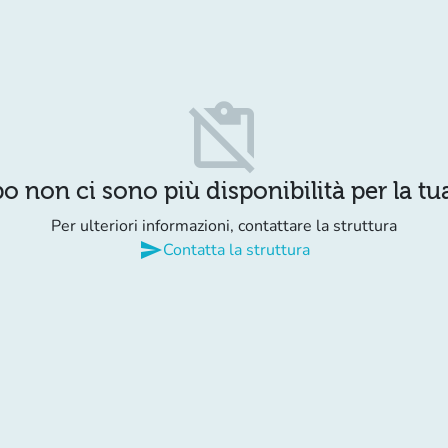
content_paste_off
o non ci sono più disponibilità per la tua
Per ulteriori informazioni, contattare la struttura
send
Contatta la struttura