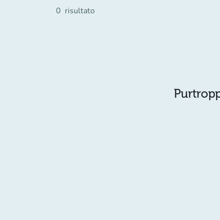
0
risultato
Purtropp