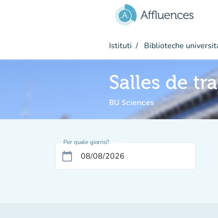
Vai al contenuto principale
Istituti
Biblioteche universit
Salles de tr
BU Sciences
Per quale giorno?
calendar_today