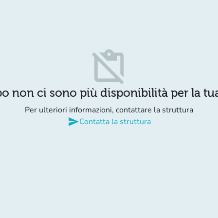
content_paste_off
o non ci sono più disponibilità per la tua
Per ulteriori informazioni, contattare la struttura
send
Contatta la struttura