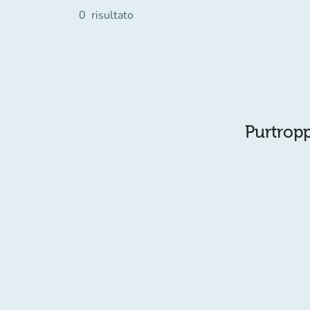
0
risultato
Purtropp