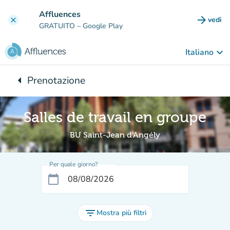
Vai al contenuto principale
Affluences
arrow_forward
vedi
clear
(nuova
GRATUITO
– Google Play
keyboard_arrow_down
Italiano
arrow_left
Prenotazione
Torna a:
Salles de travail en groupe
BU Saint-Jean d'Angély
Per quale giorno?
calendar_today
filter_list
Mostra più filtri