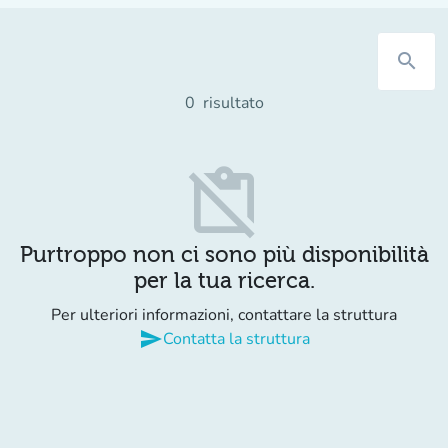
search
0
risultato
content_paste_off
Purtroppo non ci sono più disponibilità
per la tua ricerca.
Per ulteriori informazioni, contattare la struttura
send
Contatta la struttura