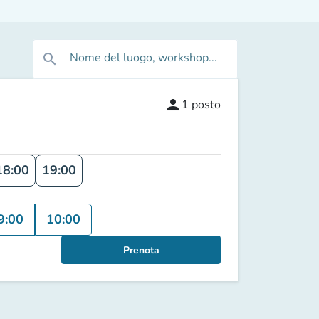
Nome del luogo, workshop...
search
person
1
posto
18:00
19:00
9:00
10:00
Prenota