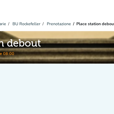
arie
BU Rockefeller
Prenotazione
Place station debou
on debout
le 08:00