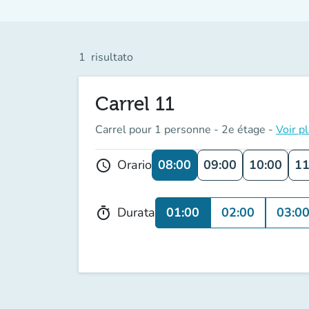
1
risultato
Carrel 11
Carrel pour 1 personne - 2e étage -
Voir p
08:00
09:00
10:00
11
Orario
schedule
01:00
02:00
03:0
Durata
timer