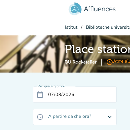
Vai al contenuto principale
Istituti
Biblioteche universit
Place stati
access_time
Apre al
BU Rockefeller
Per quale giorno?
calendar_today
A partire da che ora?
access_time
expand_more