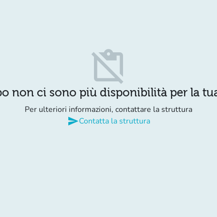
content_paste_off
o non ci sono più disponibilità per la tua
Per ulteriori informazioni, contattare la struttura
send
Contatta la struttura