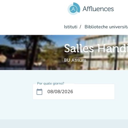
Vai al contenuto principale
Istituti
Biblioteche universit
Salles Hand
BU Atrium
Per quale giorno?
calendar_today