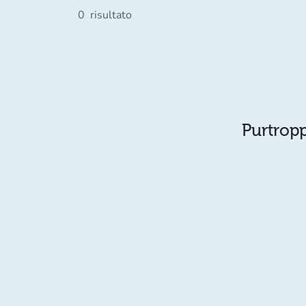
0
risultato
Purtropp