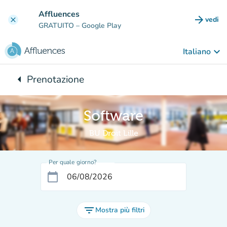
Vai al contenuto principale
Affluences
arrow_forward
vedi
clear
(nuova
GRATUITO
– Google Play
keyboard_arrow_down
Italiano
arrow_left
Prenotazione
Torna a:
Software
BU Droit Lille
Per quale giorno?
calendar_today
filter_list
Mostra più filtri