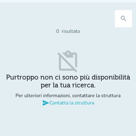
search
0
risultato
content_paste_off
Purtroppo non ci sono più disponibilità
per la tua ricerca.
Per ulteriori informazioni, contattare la struttura
send
Contatta la struttura