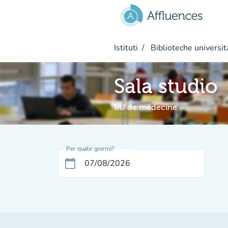
Vai al contenuto principale
Istituti
Biblioteche universit
Sala studio
BU de médecine
Per quale giorno?
calendar_today