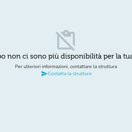
content_paste_off
o non ci sono più disponibilità per la tua
Per ulteriori informazioni, contattare la struttura
send
Contatta la struttura