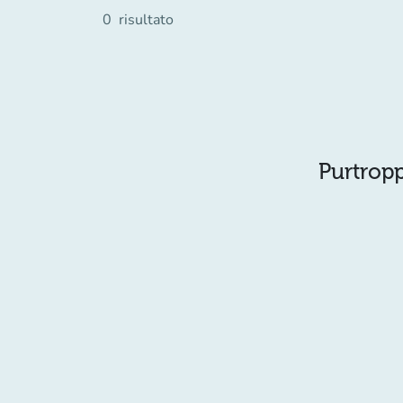
0
risultato
Purtropp