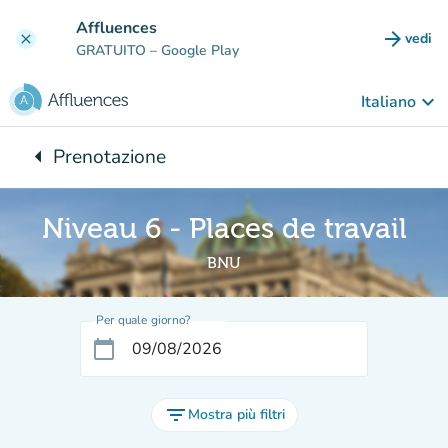
Vai al contenuto principale
Affluences
arrow_forward
vedi
clear
(nuova
GRATUITO
– Google Play
keyboard_arrow_down
Italiano
arrow_left
Prenotazione
Torna a:
Niveau 6 - Places de travail
BNU
Per quale giorno?
calendar_today
filter_list
Mostra più filtri