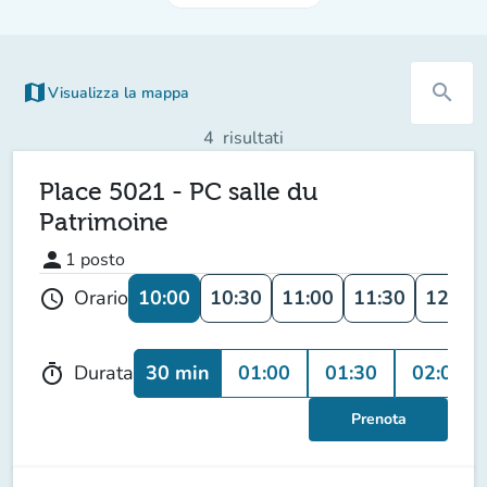
map
search
Visualizza la mappa
(nuova scheda)
4
risultati
Place 5021 - PC salle du
Patrimoine
person
1
posto
10:00
10:30
11:00
11:30
12:00
Orario
schedule
30 min
01:00
01:30
02:00
Durata
timer
Prenota