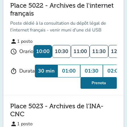
Place 5022 - Archives de l'internet
français
Poste dédié à la consultation du dépôt légal de
l'internet français - venir muni d'une clé USB
person
1
posto
10:00
10:30
11:00
11:30
12:00
Orario
schedule
30 min
01:00
01:30
02:00
Durata
timer
Prenota
Place 5023 - Archives de l'INA-
CNC
person
1
posto