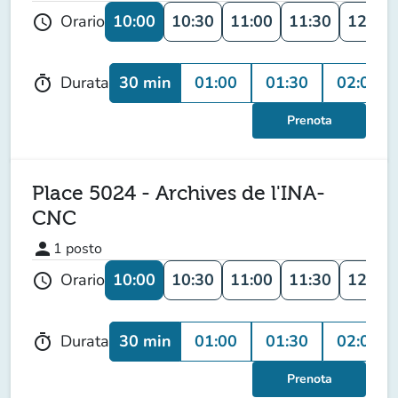
10:00
10:30
11:00
11:30
12:00
Orario
schedule
30 min
01:00
01:30
02:00
Durata
timer
Prenota
Place 5024 - Archives de l'INA-
CNC
person
1
posto
10:00
10:30
11:00
11:30
12:00
Orario
schedule
30 min
01:00
01:30
02:00
Durata
timer
Prenota