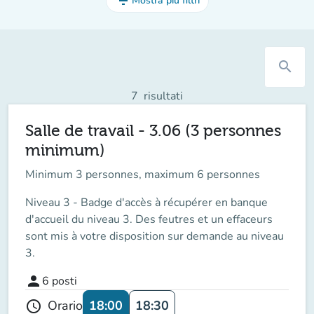
filter_list
Mostra più filtri
search
7
risultati
Salle de travail - 3.06 (3 personnes
minimum)
Minimum 3 personnes, maximum 6 personnes
Niveau 3 - Badge d'accès à récupérer en banque
d'accueil du niveau 3. Des feutres et un effaceurs
sont mis à votre disposition sur demande au niveau
3.
person
6
posti
18:00
18:30
Orario
schedule