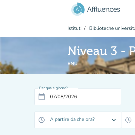
Vai al contenuto principale
Istituti
Biblioteche universit
Niveau 3 - 
BNU
Per quale giorno?
calendar_today
A partire da che ora?
access_time
expand_more
history_toggle_off