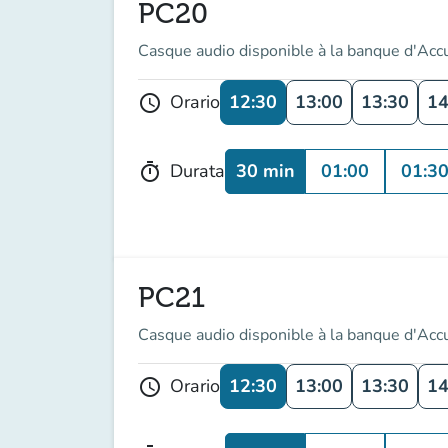
PC20
Casque audio disponible à la banque d'Acc
12:30
13:00
13:30
14
Orario
schedule
30 min
01:00
01:3
Durata
timer
PC21
Casque audio disponible à la banque d'Acc
12:30
13:00
13:30
14
Orario
schedule