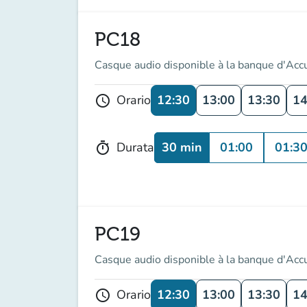
PC18
Casque audio disponible à la banque d'Acc
12:30
13:00
13:30
14
Orario
schedule
30 min
01:00
01:3
Durata
timer
PC19
Casque audio disponible à la banque d'Acc
12:30
13:00
13:30
14
Orario
schedule