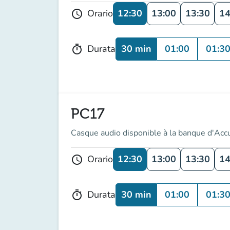
12:30
13:00
13:30
14
Orario
schedule
30 min
01:00
01:3
Durata
timer
PC17
Casque audio disponible à la banque d'Acc
12:30
13:00
13:30
14
Orario
schedule
30 min
01:00
01:3
Durata
timer