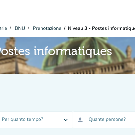
arie
BNU
Prenotazione
Niveau 3 - Postes informatiqu
Postes informatiques
Per quanto tempo?
Quante persone?
expand_more
person