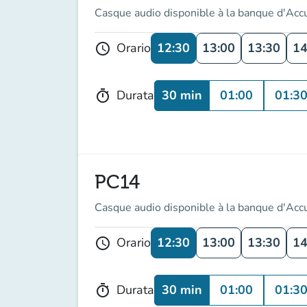
Casque audio disponible à la banque d'Acc
12:30
13:00
13:30
14
Orario
schedule
30 min
01:00
01:3
Durata
timer
PC14
Casque audio disponible à la banque d'Acc
12:30
13:00
13:30
14
Orario
schedule
30 min
01:00
01:3
Durata
timer