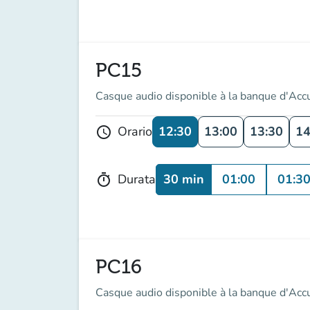
PC15
Casque audio disponible à la banque d'Acc
12:30
13:00
13:30
14
Orario
schedule
30 min
01:00
01:3
Durata
timer
PC16
Casque audio disponible à la banque d'Acc