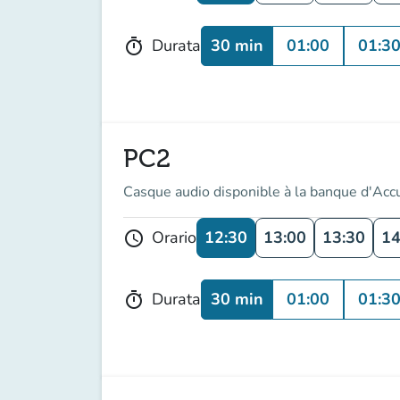
30 min
01:00
01:3
Durata
timer
PC2
Casque audio disponible à la banque d'Acc
12:30
13:00
13:30
14
Orario
schedule
30 min
01:00
01:3
Durata
timer