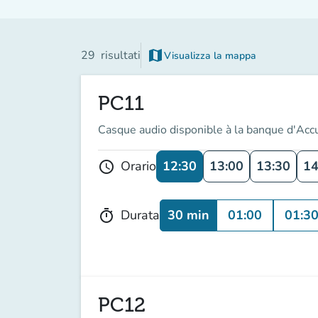
map
29
risultati
Visualizza la mappa
(nuova scheda)
PC11
Casque audio disponible à la banque d'Acc
12:30
13:00
13:30
14
Orario
schedule
30 min
01:00
01:3
Durata
timer
PC12