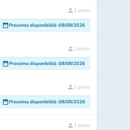
person
1
posto
date_range
Prossima disponibilità
:
08/08/2026
person
1
posto
date_range
Prossima disponibilità
:
08/08/2026
person
1
posto
date_range
Prossima disponibilità
:
08/08/2026
person
1
posto