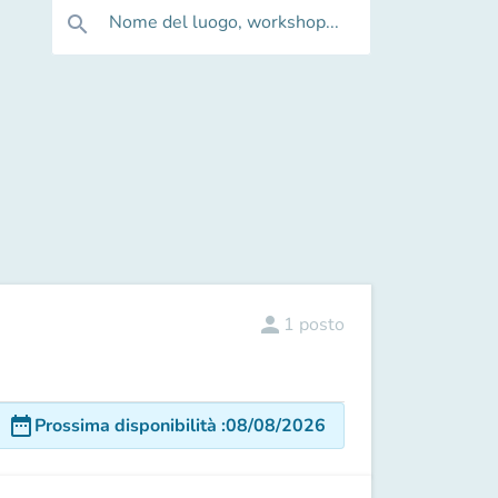
Nome del luogo, workshop...
search
person
1
posto
date_range
Prossima disponibilità
:
08/08/2026