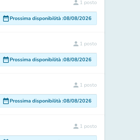
person
1
posto
date_range
Prossima disponibilità
:
08/08/2026
person
1
posto
date_range
Prossima disponibilità
:
08/08/2026
person
1
posto
date_range
Prossima disponibilità
:
08/08/2026
person
1
posto