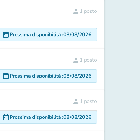
person
1
posto
date_range
Prossima disponibilità
:
08/08/2026
person
1
posto
date_range
Prossima disponibilità
:
08/08/2026
person
1
posto
date_range
Prossima disponibilità
:
08/08/2026