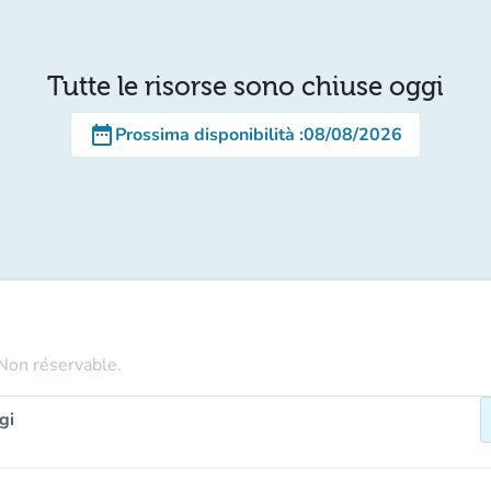
Tutte le risorse sono chiuse oggi
date_range
Prossima disponibilità
:
08/08/2026
 Non réservable.
gi