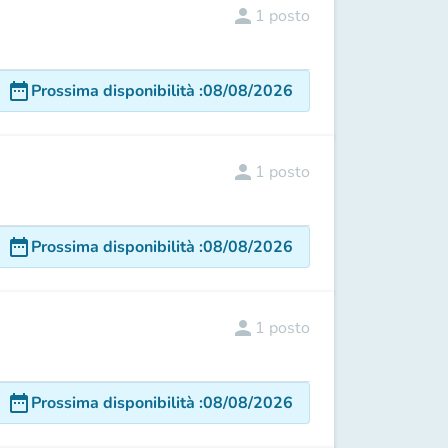
person
1
posto
date_range
Prossima disponibilità
:
08/08/2026
person
1
posto
date_range
Prossima disponibilità
:
08/08/2026
person
1
posto
date_range
Prossima disponibilità
:
08/08/2026