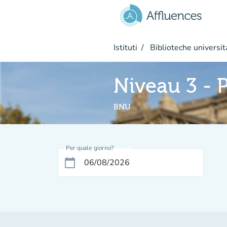
Vai al contenuto principale
Istituti
Biblioteche universit
Niveau 3 - P
BNU
Per quale giorno?
calendar_today