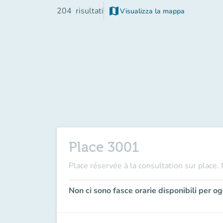
map
204
risultati
Visualizza la mappa
(nuova scheda)
Place 3001
Place réservée à la consultation sur place.
Non ci sono fasce orarie disponibili per og