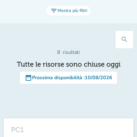
filter_list
Mostra più filtri
search
8
risultati
Tutte le risorse sono chiuse oggi
date_range
Prossima disponibilità
:
10/08/2026
PC1