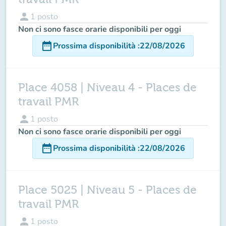
person
1
posto
Non ci sono fasce orarie disponibili per oggi
date_range
Prossima disponibilità
:
22/08/2026
Place 4058 | Niveau 4 - Places de
travail PMR
person
1
posto
Non ci sono fasce orarie disponibili per oggi
date_range
Prossima disponibilità
:
22/08/2026
Place 5025 | Niveau 5 - Places de
travail PMR
person
1
posto