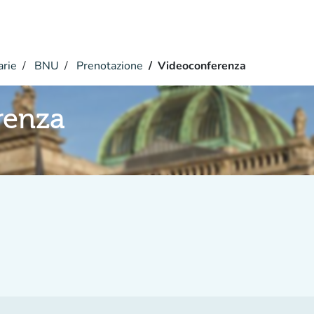
arie
BNU
Prenotazione
Videoconferenza
renza