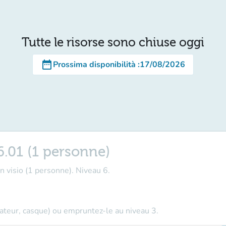
Tutte le risorse sono chiuse oggi
date_range
Prossima disponibilità
:
17/08/2026
6.01 (1 personne)
n visio (1 personne). Niveau 6.
teur, casque) ou empruntez-le au niveau 3.