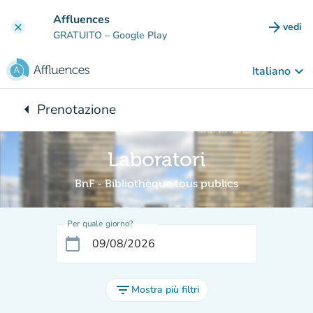
Vai al contenuto principale
Affluences
arrow_forward
vedi
clear
(nuova
GRATUITO
– Google Play
keyboard_arrow_down
Italiano
arrow_left
Prenotazione
Torna a:
Laboratori
BnF - Bibliothèque tous publics
Per quale giorno?
calendar_today
filter_list
Mostra più filtri