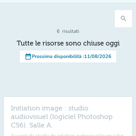
search
6
risultati
Tutte le risorse sono chiuse oggi
date_range
Prossima disponibilità
:
11/08/2026
Initiation image : studio
audiovisuel (logiciel Photoshop
CS6). Salle A.
Au sein du studio de création audiovisuelle en salle