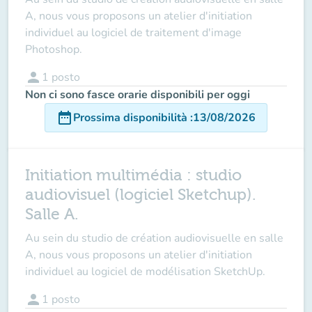
A, nous vous proposons un atelier d'initiation
individuel au logiciel de traitement d'image
Photoshop.
person
1
posto
Non ci sono fasce orarie disponibili per oggi
date_range
Prossima disponibilità
:
13/08/2026
Initiation multimédia : studio
audiovisuel (logiciel Sketchup).
Salle A.
Au sein du studio de création audiovisuelle en salle
A, nous vous proposons un atelier d'initiation
individuel au logiciel de modélisation SketchUp.
person
1
posto