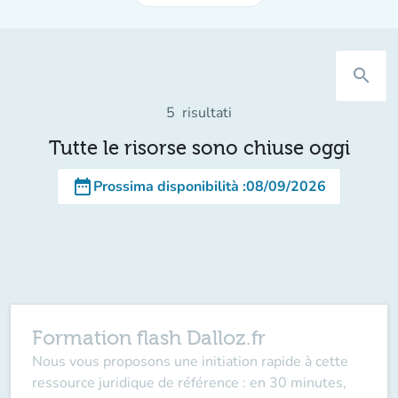
search
5
risultati
Tutte le risorse sono chiuse oggi
date_range
Prossima disponibilità
:
08/09/2026
Formation flash Dalloz.fr
Nous vous proposons une initiation rapide à cette
ressource juridique de référence : en 30 minutes,