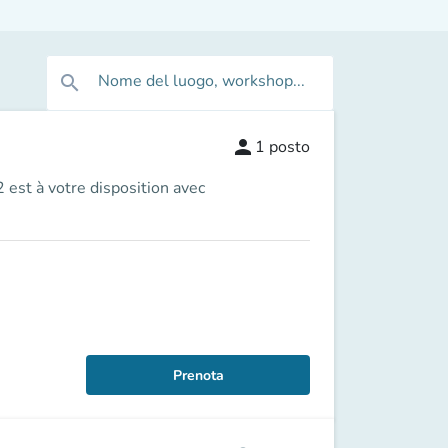
Nome del luogo, workshop...
search
person
1
posto
 est à votre disposition avec
Prenota