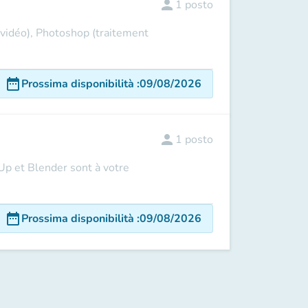
person
1
posto
 vidéo), Photoshop (traitement
date_range
Prossima disponibilità
:
09/08/2026
person
1
posto
hUp et Blender sont à votre
date_range
Prossima disponibilità
:
09/08/2026