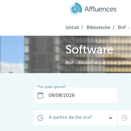
Vai al contenuto principale
Istituti
Biblioteche
BnF - 
Software
BnF - Bibliothèque tous publi
Per quale giorno?
calendar_today
A partire da che ora?
access_time
expand_more
history_toggle_off