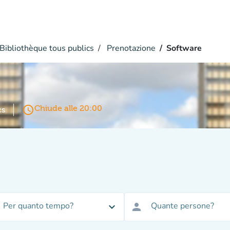
Bibliothèque tous publics
Prenotazione
Software
access_time
Chiude alle 20:00
cs
Per quanto tempo?
Quante persone?
expand_more
person