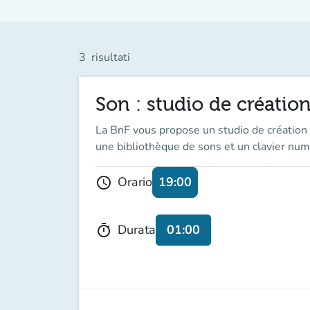
3
risultati
Son : studio de création
La BnF vous propose un studio de création a
une bibliothèque de sons et un clavier num
19:00
Orario
schedule
01:00
Durata
timer