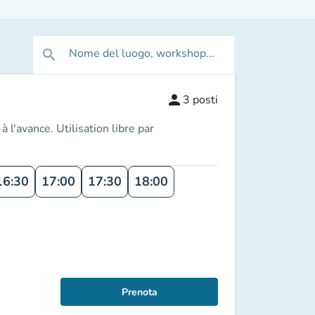
Nome del luogo, workshop...
search
person
3
posti
l'avance. Utilisation libre par
16:30
17:00
17:30
18:00
Prenota