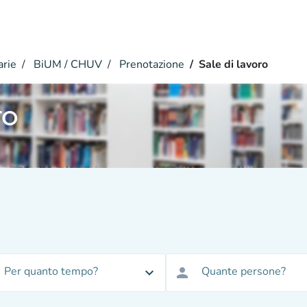
arie
BiUM / CHUV
Prenotazione
Sale di lavoro
ro
Per quanto tempo?
Quante persone?
expand_more
person