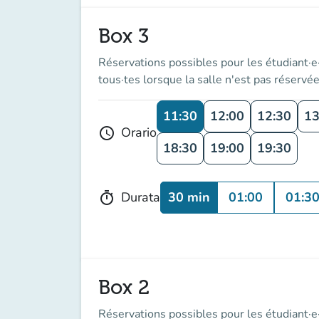
Box 3
Réservations possibles pour les étudiant·e·
tous·tes lorsque la salle n'est pas réservée
11:30
12:00
12:30
13
Orario
schedule
18:30
19:00
19:30
30 min
01:00
01:3
Durata
timer
Box 2
Réservations possibles pour les étudiant·e·