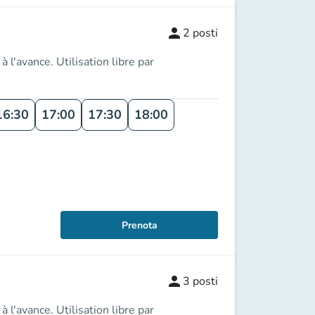
person
2
posti
l'avance. Utilisation libre par
16:30
17:00
17:30
18:00
Prenota
person
3
posti
l'avance. Utilisation libre par