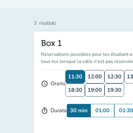
3
risultati
Box 1
Réservations possibles pour les étudiant·e·
tous·tes lorsque la salle n'est pas réservée
11:30
12:00
12:30
13
Orario
schedule
18:30
19:00
19:30
30 min
01:00
01:3
Durata
timer