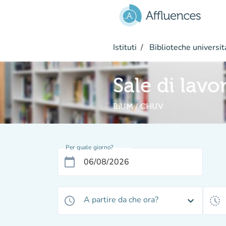
Vai al contenuto principale
Istituti
Biblioteche universit
Sale di lavo
BiUM / CHUV
Per quale giorno?
calendar_today
A partire da che ora?
access_time
expand_more
history_toggle_off