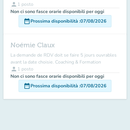
person
1
posto
Non ci sono fasce orarie disponibili per oggi
date_range
Prossima disponibilità
:
07/08/2026
Noémie Claux
La demande de RDV doit se faire 5 jours ouvrables
avant la date choisie. Coaching & Formation
person
1
posto
Non ci sono fasce orarie disponibili per oggi
date_range
Prossima disponibilità
:
07/08/2026