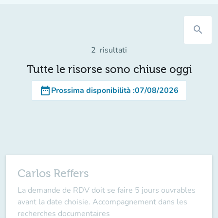
search
2
risultati
Tutte le risorse sono chiuse oggi
date_range
Prossima disponibilità
:
07/08/2026
Carlos Reffers
La demande de RDV doit se faire 5 jours ouvrables
avant la date choisie. Accompagnement dans les
recherches documentaires