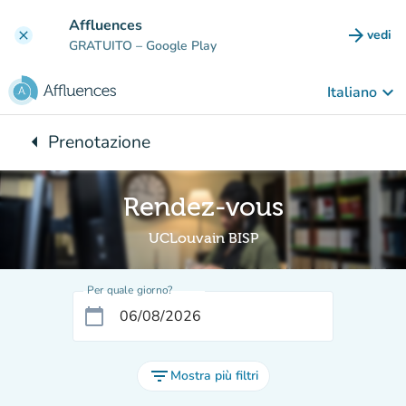
Vai al contenuto principale
Affluences
arrow_forward
vedi
clear
(nuova
GRATUITO
– Google Play
keyboard_arrow_down
Italiano
arrow_left
Prenotazione
Torna a:
Rendez-vous
UCLouvain BISP
Per quale giorno?
calendar_today
filter_list
Mostra più filtri