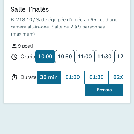
Salle Thalès
B-218.10 /
Salle équipée d'un écran 65'' et d'une
caméra all-in-one. Salle de 2 à 9 personnes
(maximum)
person
9
posti
10:00
10:30
11:00
11:30
12:00
Orario
schedule
30 min
01:00
01:30
02:00
Durata
timer
Prenota