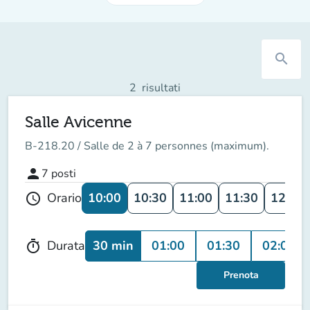
search
2
risultati
Salle Avicenne
B-218.20 / Salle de 2 à 7 personnes (maximum).
person
7
posti
10:00
10:30
11:00
11:30
12:00
Orario
schedule
30 min
01:00
01:30
02:00
Durata
timer
Prenota