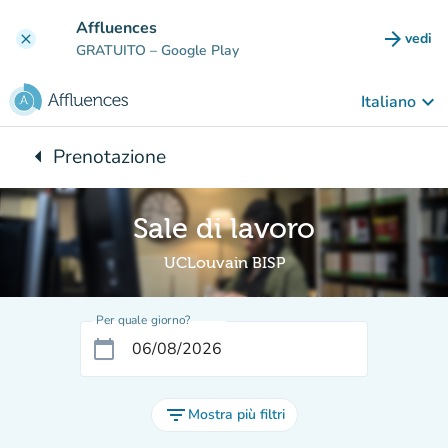
Vai al contenuto principale
Affluences
arrow_forward
vedi
clear
(nuova
GRATUITO
– Google Play
keyboard_arrow_down
Italiano
arrow_left
Prenotazione
Torna a:
Sale di lavoro
UCLouvain BISP
Per quale giorno?
calendar_today
filter_list
Mostra più filtri