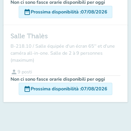
Non ci sono fasce orarie disponibili per oggi
date_range
Prossima disponibilità
:
07/08/2026
Salle Thalès
B-218.10 /
Salle équipée d'un écran 65'' et d'une
caméra all-in-one. Salle de 2 à 9 personnes
(maximum)
person
9
posti
Non ci sono fasce orarie disponibili per oggi
date_range
Prossima disponibilità
:
07/08/2026