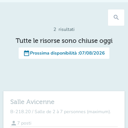
search
2
risultati
Tutte le risorse sono chiuse oggi
date_range
Prossima disponibilità
:
07/08/2026
Salle Avicenne
B-218.20 / Salle de 2 à 7 personnes (maximum).
person
7
posti