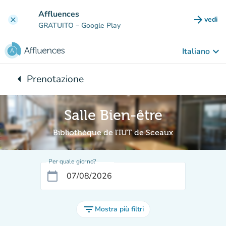
Vai al contenuto principale
Affluences
arrow_forward
vedi
clear
(nuova
GRATUITO
– Google Play
keyboard_arrow_down
Italiano
arrow_left
Prenotazione
Torna a:
Salle Bien-être
Bibliothèque de l'IUT de Sceaux
Per quale giorno?
calendar_today
filter_list
Mostra più filtri