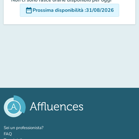
date_range
Prossima disponibilità
:
31/08/2026
(nuova scheda)
Sei un professionista?
FAQ