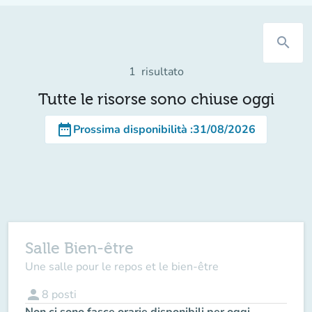
search
1
risultato
Tutte le risorse sono chiuse oggi
date_range
Prossima disponibilità
:
31/08/2026
Salle Bien-être
Une salle pour le repos et le bien-être
person
8
posti
Non ci sono fasce orarie disponibili per oggi