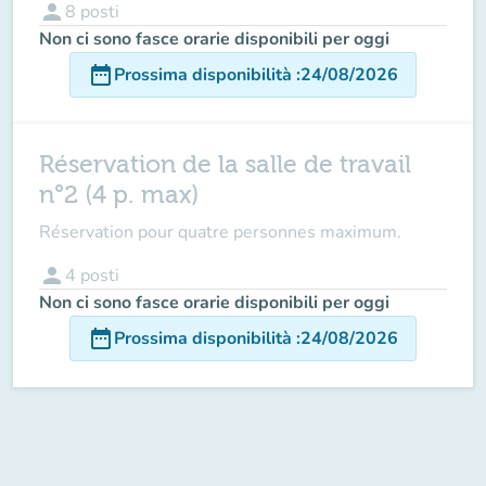
person
8
posti
Non ci sono fasce orarie disponibili per oggi
date_range
Prossima disponibilità
:
24/08/2026
Réservation de la salle de travail
n°2 (4 p. max)
Réservation pour quatre personnes maximum.
person
4
posti
Non ci sono fasce orarie disponibili per oggi
date_range
Prossima disponibilità
:
24/08/2026