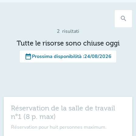
search
2
risultati
Tutte le risorse sono chiuse oggi
date_range
Prossima disponibilità
:
24/08/2026
Réservation de la salle de travail
n°1 (8 p. max)
Réservation pour huit personnes maximum.