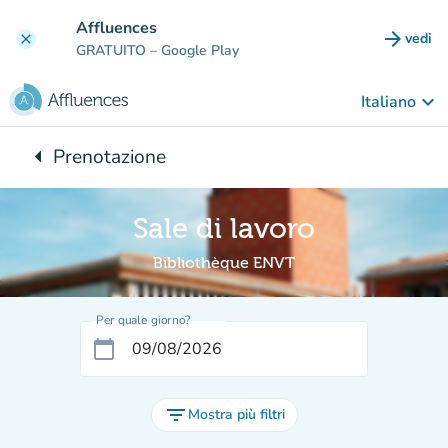
Vai al contenuto principale
Affluences
arrow_forward
vedi
clear
(nuova
GRATUITO
– Google Play
keyboard_arrow_down
Italiano
arrow_left
Prenotazione
Torna a:
Sale di lavoro
Bibliothèque ENVT
Per quale giorno?
calendar_today
filter_list
Mostra più filtri