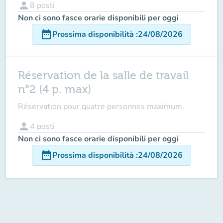
person
8
posti
Non ci sono fasce orarie disponibili per oggi
date_range
Prossima disponibilità
:
24/08/2026
Réservation de la salle de travail
n°2 (4 p. max)
Réservation pour quatre personnes maximum.
person
4
posti
Non ci sono fasce orarie disponibili per oggi
date_range
Prossima disponibilità
:
24/08/2026