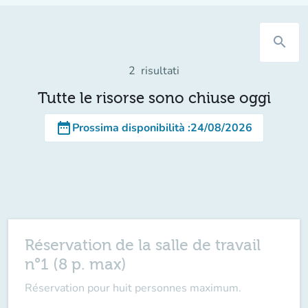
search
2
risultati
Tutte le risorse sono chiuse oggi
date_range
Prossima disponibilità
:
24/08/2026
Réservation de la salle de travail
n°1 (8 p. max)
Réservation pour huit personnes maximum.