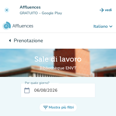
Vai al contenuto principale
Affluences
arrow_forward
vedi
clear
(nuova
GRATUITO
– Google Play
keyboard_arrow_down
Italiano
arrow_left
Prenotazione
Torna a:
Sale di lavoro
Bibliothèque ENVT
Per quale giorno?
calendar_today
filter_list
Mostra più filtri