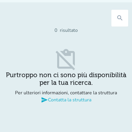
search
0
risultato
content_paste_off
Purtroppo non ci sono più disponibilità
per la tua ricerca.
Per ulteriori informazioni, contattare la struttura
send
Contatta la struttura