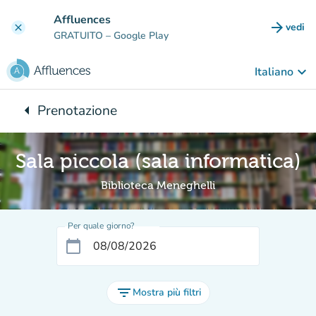
Vai al contenuto principale
Affluences
arrow_forward
vedi
clear
(nuova
GRATUITO
– Google Play
keyboard_arrow_down
Italiano
arrow_left
Prenotazione
Torna a:
Sala piccola (sala informatica)
Biblioteca Meneghelli
Per quale giorno?
calendar_today
filter_list
Mostra più filtri