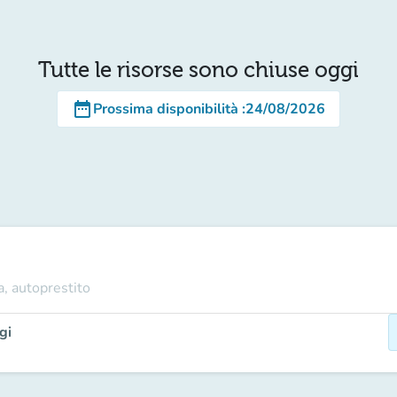
Tutte le risorse sono chiuse oggi
date_range
Prossima disponibilità
:
24/08/2026
a, autoprestito
gi