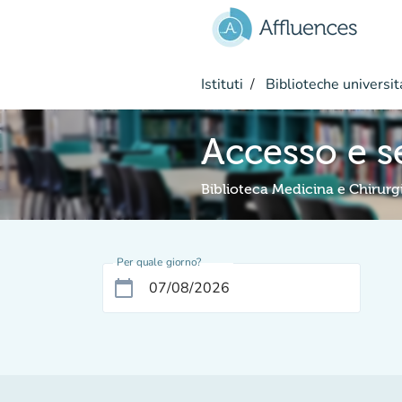
Vai al contenuto principale
Istituti
Biblioteche universit
Accesso e s
Biblioteca Medicina e Chirurg
Per quale giorno?
calendar_today