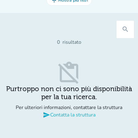
filter_list
Mostra più filtri
search
0
risultato
content_paste_off
Purtroppo non ci sono più disponibilità
per la tua ricerca.
Per ulteriori informazioni, contattare la struttura
send
Contatta la struttura