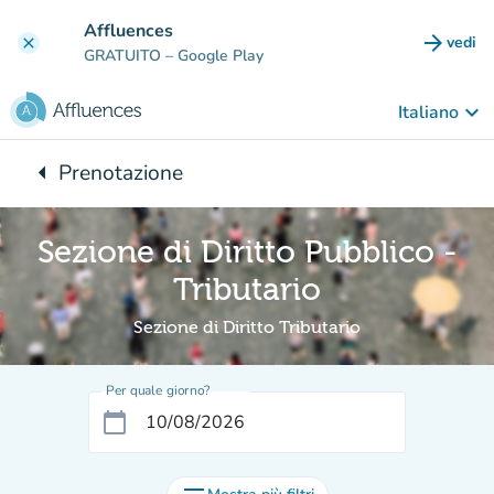
Vai al contenuto principale
Affluences
arrow_forward
vedi
clear
(nuova
GRATUITO
– Google Play
keyboard_arrow_down
Italiano
arrow_left
Prenotazione
Torna a:
Sezione di Diritto Pubblico -
Tributario
Sezione di Diritto Tributario
Per quale giorno?
calendar_today