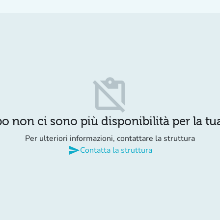
content_paste_off
o non ci sono più disponibilità per la tua
Per ulteriori informazioni, contattare la struttura
send
Contatta la struttura