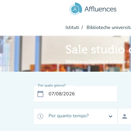
Vai al contenuto principale
Istituti
Biblioteche universit
Sale studio
Biblioteca Didattica d'Ateneo
Per quale giorno?
calendar_today
Per quanto tempo?
history_toggle_off
expand_more
person