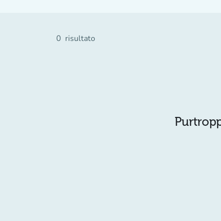
0
risultato
Purtropp