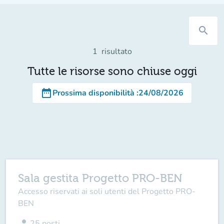
search
1
risultato
Tutte le risorse sono chiuse oggi
date_range
Prossima disponibilità
:
24/08/2026
Sala gestita Progetto PRO-BEN
Accesso riservati ai soli utenti del Progetto PRO-
BEN
person
25
posti