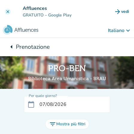
Vai al contenuto principale
Affluences
arrow_forward
vedi
clear
(nuova
GRATUITO
– Google Play
keyboard_arrow_down
Italiano
arrow_left
Prenotazione
Torna a:
PRO-BEN
Biblioteca Area Umanistica - BRAU
Per quale giorno?
calendar_today
filter_list
Mostra più filtri