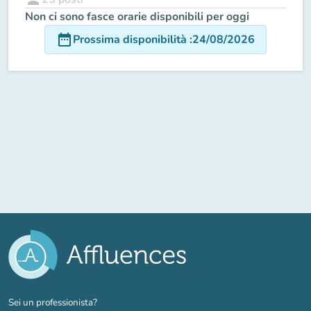
Non ci sono fasce orarie disponibili per oggi
date_range
Prossima disponibilità
:
24/08/2026
(nuova scheda)
Sei un professionista?