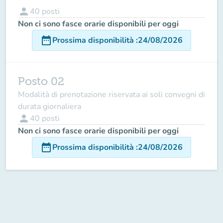
person
40
posti
Non ci sono fasce orarie disponibili per oggi
date_range
Prossima disponibilità
:
24/08/2026
Posto 02
Modalità di prenotazione riservata ai soli convegni di
durata giornaliera
person
40
posti
Non ci sono fasce orarie disponibili per oggi
date_range
Prossima disponibilità
:
24/08/2026