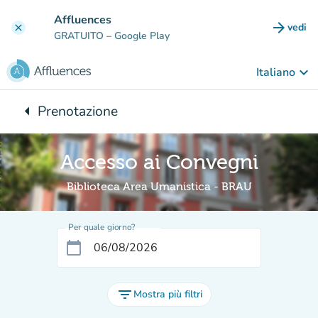
Vai al contenuto principale
Affluences
arrow_forward
vedi
clear
(nuova
GRATUITO
– Google Play
keyboard_arrow_down
Italiano
arrow_left
Prenotazione
Torna a:
Accesso ai Convegni
Biblioteca Area Umanistica - BRAU
Per quale giorno?
calendar_today
filter_list
Mostra più filtri