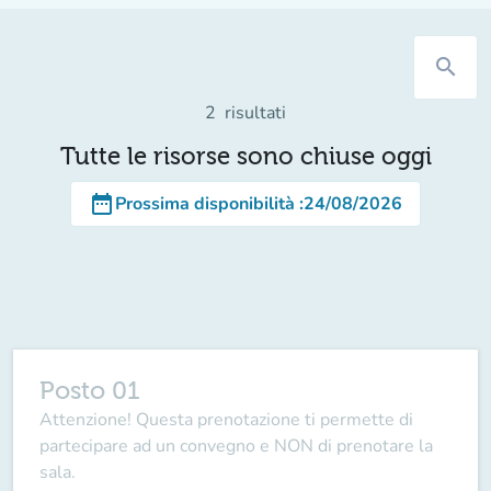
search
2
risultati
Tutte le risorse sono chiuse oggi
date_range
Prossima disponibilità
:
24/08/2026
Posto 01
Attenzione! Questa prenotazione ti permette di
partecipare ad un convegno e NON di prenotare la
sala.