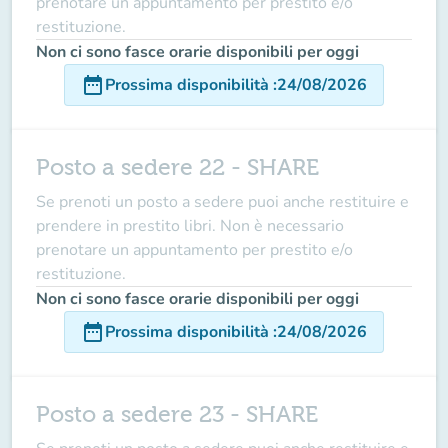
prenotare un appuntamento per prestito e/o
restituzione.
Non ci sono fasce orarie disponibili per oggi
date_range
Prossima disponibilità
:
24/08/2026
Posto a sedere 22 - SHARE
Se prenoti un posto a sedere puoi anche restituire e
prendere in prestito libri. Non è necessario
prenotare un appuntamento per prestito e/o
restituzione.
Non ci sono fasce orarie disponibili per oggi
date_range
Prossima disponibilità
:
24/08/2026
Posto a sedere 23 - SHARE