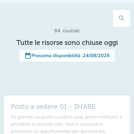
search
84
risultati
Tutte le risorse sono chiuse oggi
date_range
Prossima disponibilità
:
24/08/2026
Posto a sedere 01 - SHARE
Se prenoti un posto a sedere puoi anche restituire e
prendere in prestito libri. Non è necessario
prenotare un appuntamento per prestito e/o