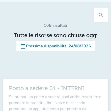
search
105
risultati
Tutte le risorse sono chiuse oggi
date_range
Prossima disponibilità
:
24/08/2026
Posto a sedere 01 - INTERNI
Se prenoti un posto a sedere puoi anche restituire e
prendere in prestito libri. Non è necessario
prenotare un appuntamento per prestito e/o