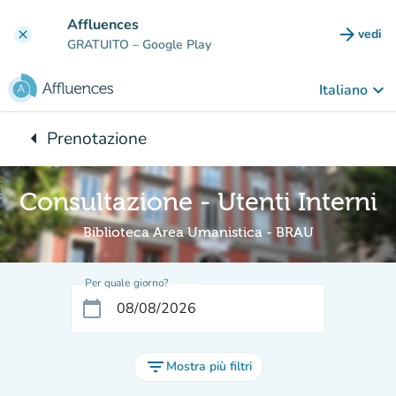
Vai al contenuto principale
Affluences
arrow_forward
vedi
clear
(nuova
GRATUITO
– Google Play
keyboard_arrow_down
Italiano
arrow_left
Prenotazione
Torna a:
Consultazione - Utenti Interni
Biblioteca Area Umanistica - BRAU
Per quale giorno?
calendar_today
filter_list
Mostra più filtri