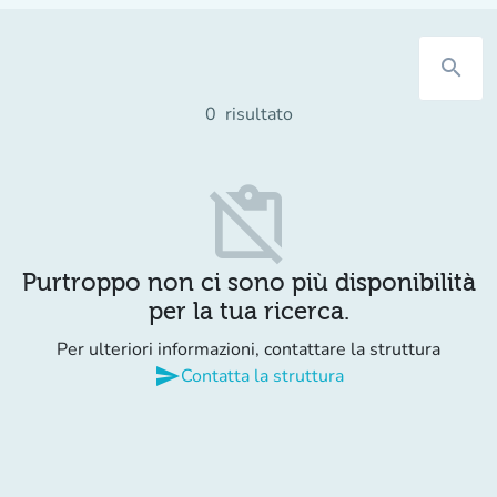
search
0
risultato
content_paste_off
Purtroppo non ci sono più disponibilità
per la tua ricerca.
Per ulteriori informazioni, contattare la struttura
send
Contatta la struttura