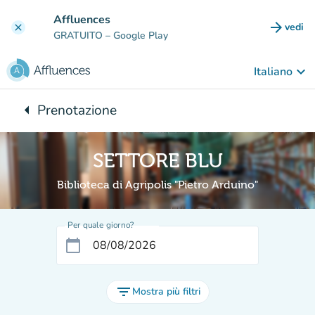
Vai al contenuto principale
Affluences
arrow_forward
vedi
clear
(nuova
GRATUITO
– Google Play
keyboard_arrow_down
Italiano
arrow_left
Prenotazione
Torna a:
SETTORE BLU
Biblioteca di Agripolis "Pietro Arduino"
Per quale giorno?
calendar_today
filter_list
Mostra più filtri