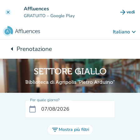
Vai al contenuto principale
Affluences
arrow_forward
vedi
clear
(nuova
GRATUITO
– Google Play
keyboard_arrow_down
Italiano
arrow_left
Prenotazione
Torna a:
SETTORE GIALLO
Biblioteca di Agripolis "Pietro Arduino"
Per quale giorno?
calendar_today
filter_list
Mostra più filtri