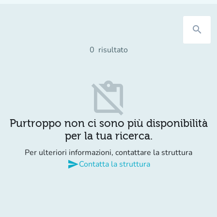
search
0
risultato
content_paste_off
Purtroppo non ci sono più disponibilità
per la tua ricerca.
Per ulteriori informazioni, contattare la struttura
send
Contatta la struttura