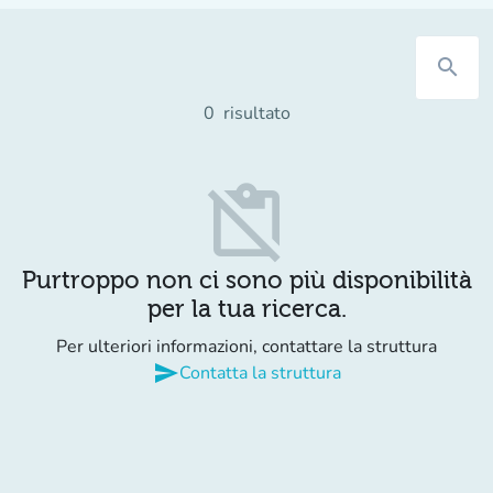
search
0
risultato
content_paste_off
Purtroppo non ci sono più disponibilità
per la tua ricerca.
Per ulteriori informazioni, contattare la struttura
send
Contatta la struttura