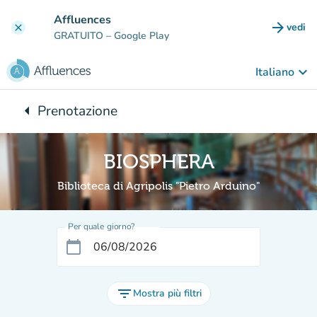
Vai al contenuto principale
Affluences
arrow_forward
vedi
clear
(nuova
GRATUITO
– Google Play
keyboard_arrow_down
Italiano
arrow_left
Prenotazione
Torna a:
BIOSPHERA
Biblioteca di Agripolis "Pietro Arduino"
Per quale giorno?
calendar_today
filter_list
Mostra più filtri